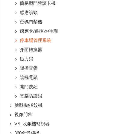
簡易型門禁讀卡機
感應讀頭
密碼門禁機
感應卡/遙控器/手環
停車場管理系統
介面轉換器
磁力鎖
陽極電鎖
陰極電鎖
開門按鈕
電腦防護鎖
臉型機/指紋機
視像門鈴
VSI 收銀機監視器
360全景相機