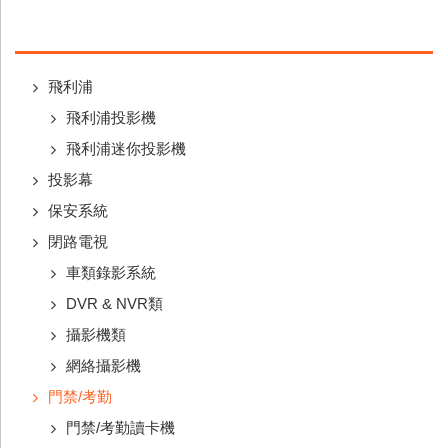
0
0
out
out
of
of
5
5
飛利浦
飛利浦投影機
飛利浦迷你投影機
投影幕
保安系統
閉路電視
車類錄影系統
DVR & NVR類
攝影機類
網絡攝影機
門禁/考勤
門禁/考勤讀卡機