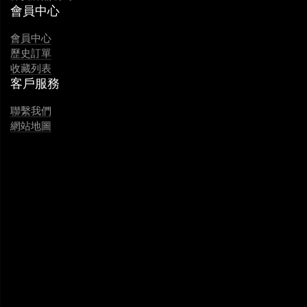
會員中心
會員中心
歷史訂單
收藏列表
客戶服務
聯繫我們
網站地圖