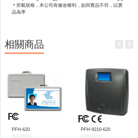
＊所載規格，本公司有修改權利，如與實品不符，以實
品為準
相關商品
PFH-620
PFH-9210-620