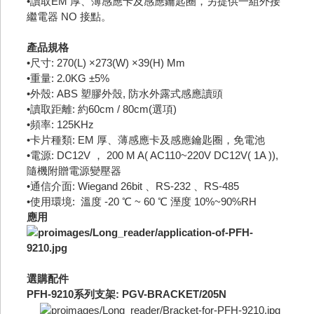
•讀取EM 厚、薄感應卡及感應鑰匙圈，另提供一組外接
繼電器 NO 接點。
產品規格
•尺寸: 270(L) ×273(W) ×39(H) Mm
•重量: 2.0KG ±5%
•外殼: ABS 塑膠外殼, 防水外露式感應讀頭
•讀取距離: 約60cm / 80cm(選項)
•頻率: 125KHz
•卡片種類: EM 厚、薄感應卡及感應鑰匙圈，免電池
•電源: DC12V ， 200 M A( AC110~220V DC12V( 1A )),
隨機附贈電源變壓器
•通信介面: Wiegand 26bit 、RS-232 、RS-485
•使用環境: 溫度 -20 ℃ ~ 60 ℃ 溼度 10%~90%RH
應用
選購配件
PFH-9210系列支架: PGV-BRACKET/205N