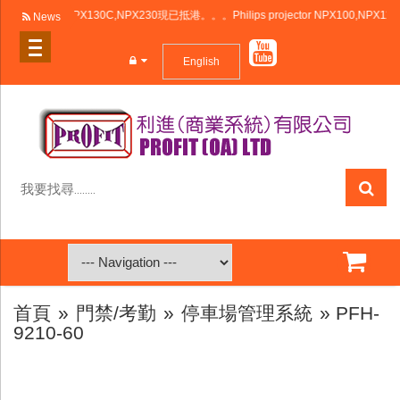
110,NPX130C,NPX230現已抵港。。。Philips projector NPX100,NPX110,NPX130
News
English
我
要
找
尋........
首頁
»
門禁/考勤
»
停車場管理系統
» PFH-
9210-60