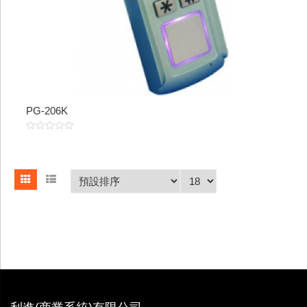
PG-206K
0
out
of
5