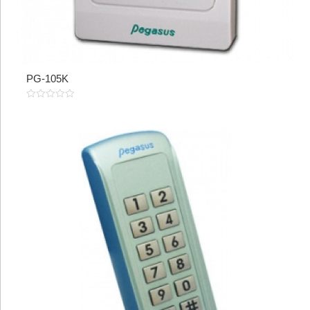
PG-105K
0
out
of
5