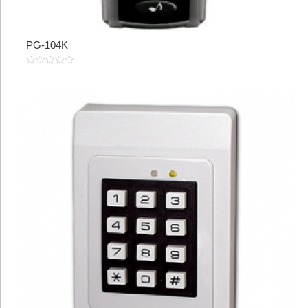
PG-104K
0
out
of
5